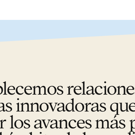
blecemos relacione
s innovadoras qu
r los avances más 