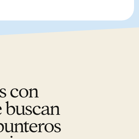
s con
e buscan
punteros