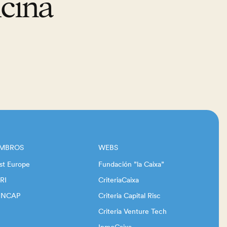
icina
EMBROS
WEBS
st Europe
Fundación ”la Caixa”
RI
CriteriaCaixa
INCAP
Criteria Capital Risc
Criteria Venture Tech