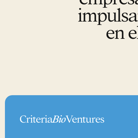
impulsa
en e