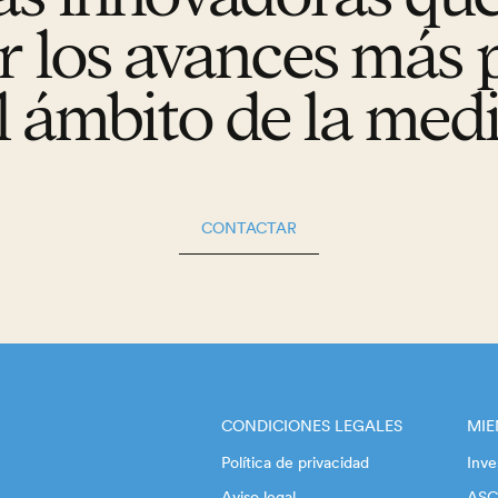
r los avances más 
l ámbito de la med
CONTACTAR
CONDICIONES LEGALES
MI
Política de privacidad
Inve
Aviso legal
ASC