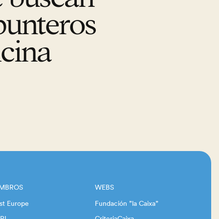
punteros
icina
EMBROS
WEBS
st Europe
Fundación ”la Caixa”
RI
CriteriaCaixa