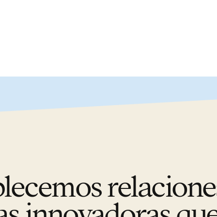
blecemos relacione
s innovadoras qu