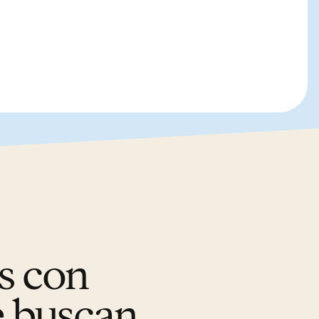
s con
e buscan